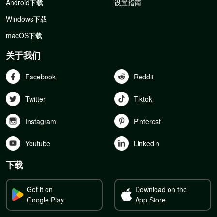
Android下载
设置指南
Windows下载
macOS下载
关于我们
Facebook
Reddit
Twitter
Tiktok
Instagram
Pinterest
Youtube
Linkedln
下载
Get it on
Download on the
Google Play
App Store